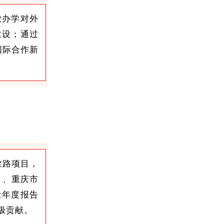
放办学对外
建设；通过
国际合作新
丝路项目，
目、重庆市
量年度报告
极贡献。